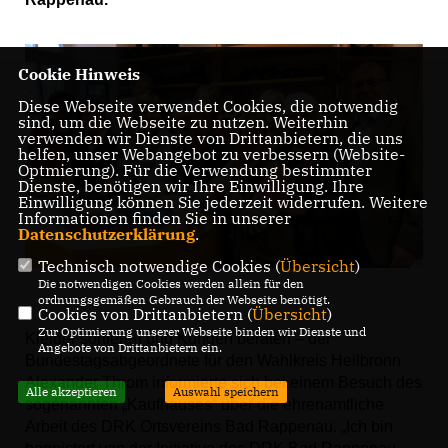
Cookie Hinweis
Diese Webseite verwendet Cookies, die notwendig
sind, um die Webseite zu nutzen. Weiterhin
verwenden wir Dienste von Drittanbietern, die uns
helfen, unser Webangebot zu verbessern (Website-
Optmierung). Für die Verwendung bestimmter
Dienste, benötigen wir Ihre Einwilligung. Ihre
Einwilligung können Sie jederzeit widerrufen. Weitere
Informationen finden Sie in unserer
Datenschutzerklärung
.
Technisch notwendige Cookies (
Übersicht
)
Die notwendigen Cookies werden allein für den
ordnungsgemäßen Gebrauch der Webseite benötigt.
Cookies von Drittanbietern (
Übersicht
)
Zur Optimierung unserer Webseite binden wir Dienste und
Kleider sortieren und Kunden beraten – der
Angebote von Drittanbietern ein.
Bundestagsabgeordnete für den Wahlkreis Heilbronn
Alexander Throm informierte sich bei einem Besuch des
Alle akzeptieren
Auswahl speichern
sogenannten „Kaufhauses“ über die ehrenamtliche
Arbeit des DRK Ortsvereins Bad Rappenau. „Ich bin