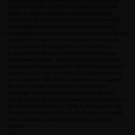
begeistert von der Initiative des DRK Bad Rappenau,
das die Türen des Kaufhauses für Bürgerinnen und
Bürger in akuten Notlagen, Sozialhilfeempfänger,
Nichtsesshafte und Asylanten öffnet, um hochwertige
und zeitgemäße Bekleidungsstücke, Geschirr und
Haushaltswaren zum kleinen Preis oder auch kostenlos
zugänglich zu machen. Unsere soziale Gesellschaft
wird von einem herausragenden ehrenamtlichen
Engagement in den verschiedensten Vereinen und
Institutionen getragen. Mein herzlicher Dank gilt dem
Ideengeber Bürgermeister a.D. Gerd Zimmermann und
besonders auch den ehrenamtlichen Mitarbeiterinnen
und Mitarbeitern des DRK-Arbeitskreises Sozialarbeit,
die diese Initiative überhaupt erst ermöglichen“,
bekräftigte Throm im Anschluss an seinen Besuch.
Das „Kaufhaus“ des DRK Ortsvereins Bad Rappenau in
der Heinsheimer Straße 1, 74906 Bad Rappenau, hat
mittwochs zwischen 14:00 und 18:00 Uhr sowie jeden
ersten Samstag im Monat von 9:00 bis 12:00 Uhr
geöffnet.