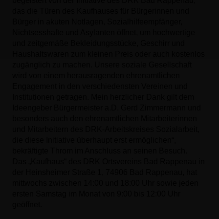
begeistert von der Initiative des DRK Bad Rappenau,
das die Türen des Kaufhauses für Bürgerinnen und
Bürger in akuten Notlagen, Sozialhilfeempfänger,
Nichtsesshafte und Asylanten öffnet, um hochwertige
und zeitgemäße Bekleidungsstücke, Geschirr und
Haushaltswaren zum kleinen Preis oder auch kostenlos
zugänglich zu machen. Unsere soziale Gesellschaft
wird von einem herausragenden ehrenamtlichen
Engagement in den verschiedensten Vereinen und
Institutionen getragen. Mein herzlicher Dank gilt dem
Ideengeber Bürgermeister a.D. Gerd Zimmermann und
besonders auch den ehrenamtlichen Mitarbeiterinnen
und Mitarbeitern des DRK-Arbeitskreises Sozialarbeit,
die diese Initiative überhaupt erst ermöglichen“,
bekräftigte Throm im Anschluss an seinen Besuch.
Das „Kaufhaus“ des DRK Ortsvereins Bad Rappenau in
der Heinsheimer Straße 1, 74906 Bad Rappenau, hat
mittwochs zwischen 14:00 und 18:00 Uhr sowie jeden
ersten Samstag im Monat von 9:00 bis 12:00 Uhr
geöffnet.