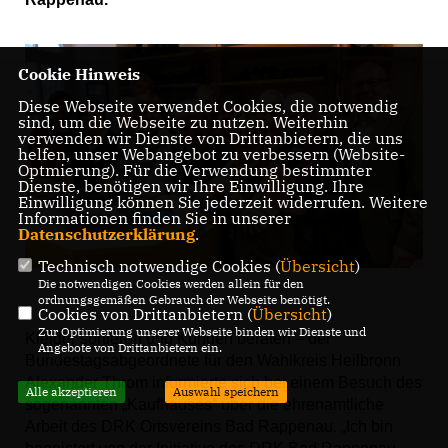
Cookie Hinweis
Diese Webseite verwendet Cookies, die notwendig
sind, um die Webseite zu nutzen. Weiterhin
verwenden wir Dienste von Drittanbietern, die uns
helfen, unser Webangebot zu verbessern (Website-
Optmierung). Für die Verwendung bestimmter
Dienste, benötigen wir Ihre Einwilligung. Ihre
Einwilligung können Sie jederzeit widerrufen. Weitere
Informationen finden Sie in unserer
Datenschutzerklärung
.
Technisch notwendige Cookies (
Übersicht
)
Die notwendigen Cookies werden allein für den
ordnungsgemäßen Gebrauch der Webseite benötigt.
Cookies von Drittanbietern (
Übersicht
)
Zur Optimierung unserer Webseite binden wir Dienste und
Kleider sortieren und Kunden beraten – der
Angebote von Drittanbietern ein.
Bundestagsabgeordnete für den Wahlkreis Heilbronn
Alexander Throm informierte sich bei einem Besuch des
Alle akzeptieren
Auswahl speichern
sogenannten „Kaufhauses“ über die ehrenamtliche
Arbeit des DRK Ortsvereins Bad Rappenau. „Ich bin