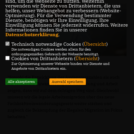
sind, um die Webseite zu nutzen. Weiterhin
verwenden wir Dienste von Drittanbietern, die uns
helfen, unser Webangebot zu verbessern (Website-
Optmierung). Für die Verwendung bestimmter
Dienste, benötigen wir Ihre Einwilligung. Ihre
Einwilligung können Sie jederzeit widerrufen. Weitere
Informationen finden Sie in unserer
Datenschutzerklärung
.
Technisch notwendige Cookies (
Übersicht
)
Die notwendigen Cookies werden allein für den
ordnungsgemäßen Gebrauch der Webseite benötigt.
Cookies von Drittanbietern (
Übersicht
)
Zur Optimierung unserer Webseite binden wir Dienste und
Angebote von Drittanbietern ein.
"Sowohl die Entwicklung der Asylantragszahlen als auch
Alle akzeptieren
Auswahl speichern
die verstärkte Zuwanderung zur Ausbildung und Arbeit
zeigen, dass wir auf dem richtigen Weg sind. Gleichwohl
müssen wir die legale Arbeitsmigration über das neue
Fachkräfteeinwanderungsgesetz weiter stärken und
zugleich die Bekämpfung der illegalen Migration im Fokus
behalten."