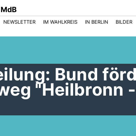
 MdB
NEWSLETTER
IM WAHLKREIS
IN BERLIN
BILDER
ilung: Bund förd
weg "Heilbronn 