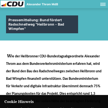
Alexander Throm MdB
Pressemitteilung: Bund fördert
Radschnellweg "Heilbronn - Bad
Wimpfen"
W
ie der Heilbronner CDU-Bundestagsabgeordnete Alexander
Throm aus dem Bundesverkehrsministerium erfahren hat, wird
der Bund den Bau des Radschnellweges zwischen Heilbronn und
Bad Wimpfen finanziell unterstützen. Das Bundesministerium
für Verkehr und digitale Infrastruktur übernimmt demnach 75%
der Planungskosten für das Projekt. Dies entspricht rund 1,3
Cookie Hinweis
Millionen Euro und der vollen Höhe der beantragten Förderung.