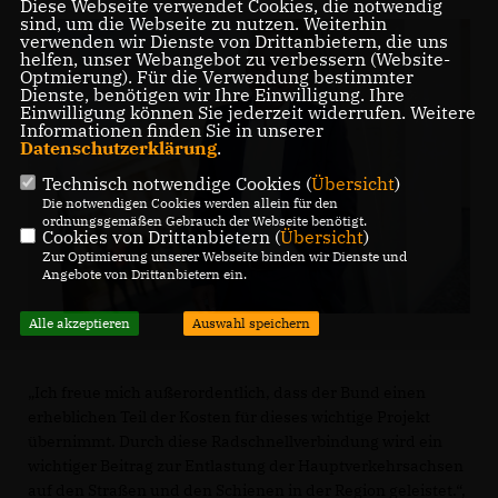
Diese Webseite verwendet Cookies, die notwendig
sind, um die Webseite zu nutzen. Weiterhin
verwenden wir Dienste von Drittanbietern, die uns
helfen, unser Webangebot zu verbessern (Website-
Optmierung). Für die Verwendung bestimmter
Dienste, benötigen wir Ihre Einwilligung. Ihre
Einwilligung können Sie jederzeit widerrufen. Weitere
Informationen finden Sie in unserer
Datenschutzerklärung
.
Technisch notwendige Cookies (
Übersicht
)
Die notwendigen Cookies werden allein für den
ordnungsgemäßen Gebrauch der Webseite benötigt.
Cookies von Drittanbietern (
Übersicht
)
Zur Optimierung unserer Webseite binden wir Dienste und
Angebote von Drittanbietern ein.
Alle akzeptieren
Auswahl speichern
Ich freue mich außerordentlich, dass der Bund einen
erheblichen Teil der Kosten für dieses wichtige Projekt
übernimmt. Durch diese Radschnellverbindung wird ein
wichtiger Beitrag zur Entlastung der Hauptverkehrsachsen
auf den Straßen und den Schienen in der Region geleistet.“,