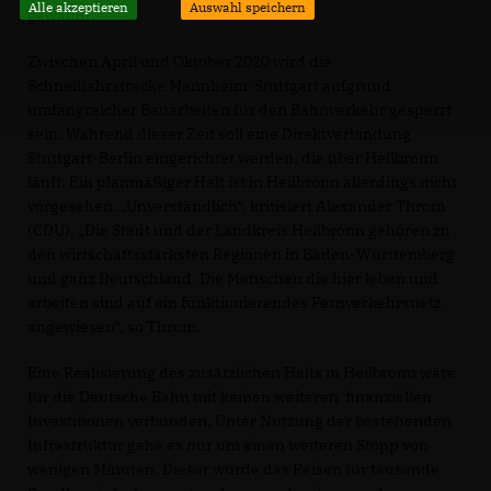
Alle akzeptieren
Auswahl speichern
gewandt.
Zwischen April und Oktober 2020 wird die
Schnellfahrstrecke Mannheim-Stuttgart aufgrund
umfangreicher Bauarbeiten für den Bahnverkehr gesperrt
sein. Während dieser Zeit soll eine Direktverbindung
Stuttgart-Berlin eingerichtet werden, die über Heilbronn
läuft. Ein planmäßiger Halt ist in Heilbronn allerdings nicht
vorgesehen. „Unverständlich“, kritisiert Alexander Throm
(CDU). „Die Stadt und der Landkreis Heilbronn gehören zu
den wirtschaftsstärksten Regionen in Baden-Württemberg
und ganz Deutschland. Die Menschen die hier leben und
arbeiten sind auf ein funktionierendes Fernverkehrsnetz
angewiesen“, so Throm.
Eine Realisierung des zusätzlichen Halts in Heilbronn wäre
für die Deutsche Bahn mit keinen weiteren finanziellen
Investitionen verbunden. Unter Nutzung der bestehenden
Infrastruktur gehe es nur um einen weiteren Stopp von
wenigen Minuten. Dieser würde das Reisen für tausende