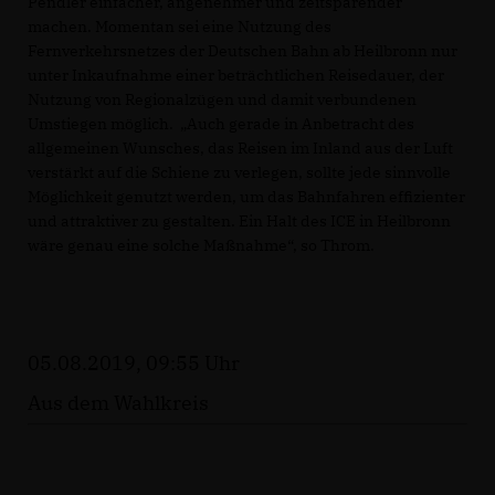
Pendler einfacher, angenehmer und zeitsparender
machen. Momentan sei eine Nutzung des
Fernverkehrsnetzes der Deutschen Bahn ab Heilbronn nur
unter Inkaufnahme einer beträchtlichen Reisedauer, der
Nutzung von Regionalzügen und damit verbundenen
Umstiegen möglich. „Auch gerade in Anbetracht des
allgemeinen Wunsches, das Reisen im Inland aus der Luft
verstärkt auf die Schiene zu verlegen, sollte jede sinnvolle
Möglichkeit genutzt werden, um das Bahnfahren effizienter
und attraktiver zu gestalten. Ein Halt des ICE in Heilbronn
wäre genau eine solche Maßnahme“, so Throm.
05.08.2019, 09:55 Uhr
Aus dem Wahlkreis