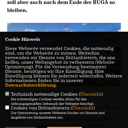
soll aber auch nach dem Ende der BUGA so
bleiben.
Cookie Hinweis
Diese Webseite verwendet Cookies, die notwendig
sind, um die Webseite zu nutzen. Weiterhin
verwenden wir Dienste von Drittanbietern, die uns
helfen, unser Webangebot zu verbessern (Website-
Optmierung). Für die Verwendung bestimmter
Dienste, benötigen wir Ihre Einwilligung. Ihre
Einwilligung können Sie jederzeit widerrufen. Weitere
Informationen finden Sie in unserer
Datenschutzerklärung
.
Technisch notwendige Cookies (
Übersicht
)
Die notwendigen Cookies werden allein für den
ordnungsgemäßen Gebrauch der Webseite benötigt.
Dafür setzen sich sowohl Oberbürgermeister Harry Mergel
Cookies von Drittanbietern (
Übersicht
)
als auch der Heilbronner Bundestagsabgeordnete
Zur Optimierung unserer Webseite binden wir Dienste und
Angebote von Drittanbietern ein.
Alexander Throm ein. Beide haben sich aktuell mit einem
Schreiben an Bahnvorstandsmitglied Roland Pofalla