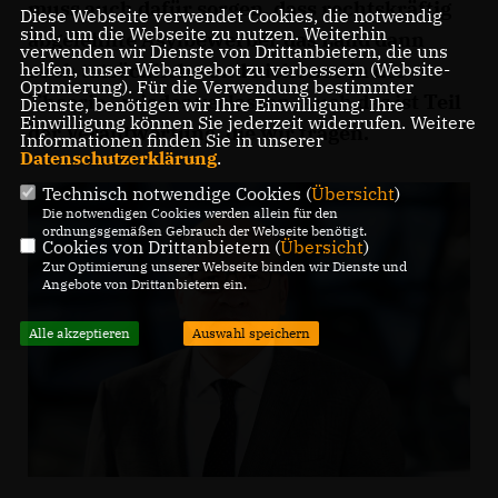
muss auch dafür sorgen, dass rechtskräftig
Diese Webseite verwendet Cookies, die notwendig
sind, um die Webseite zu nutzen. Weiterhin
abgelehnte Asylbewerber das Land dann
verwenden wir Dienste von Drittanbietern, die uns
auch tatsächlich - und nicht nur in der
helfen, unser Webangebot zu verbessern (Website-
Optmierung). Für die Verwendung bestimmter
Theorie - wieder verlassen. Auch das ist Teil
Dienste, benötigen wir Ihre Einwilligung. Ihre
Einwilligung können Sie jederzeit widerrufen. Weitere
der Verantwortung, die wir tragen.
Informationen finden Sie in unserer
Datenschutzerklärung
.
Technisch notwendige Cookies (
Übersicht
)
Die notwendigen Cookies werden allein für den
ordnungsgemäßen Gebrauch der Webseite benötigt.
Cookies von Drittanbietern (
Übersicht
)
Zur Optimierung unserer Webseite binden wir Dienste und
Angebote von Drittanbietern ein.
Alle akzeptieren
Auswahl speichern