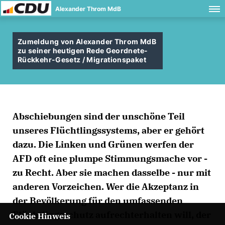
Alexander Throm MdB
Zumeldung von Alexander Throm MdB
zu seiner heutigen Rede Geordnete-
Rückkehr-Gesetz / Migrationspaket
Abschiebungen sind der unschöne Teil
unseres Flüchtlingssystems, aber er gehört
dazu. Die Linken und Grünen werfen der
AFD oft eine plumpe Stimmungsmache vor -
zu Recht. Aber sie machen dasselbe - nur mit
anderen Vorzeichen. Wer die Akzeptanz in
der Bevölkerung für den umfassenden
Flüchtlingsschutz aufrechterhalten will, der
Cookie Hinweis