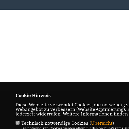
Cookie Hinweis
Diese Webseite verwendet Cookies, die notwendig si
Webangebot zu verbessern (Website-Optmierung). Fü
jederzeit widerrufen. Weitere Informationen finden
Technisch notwendige Cookies (
Übersicht
)
Die notwendigen Cookies werden allein für den ordnungsgemäßen 