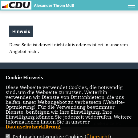
Alexander Throm MdB
Hinweis
Diese Seite ist derzeit nicht aktiv oder existiert in unserem
Angebot nicht.
Cookie Hinweis
Diese Webseite verwendet Cookies, die notwendig
sind, um die Webseite zu nutzen. Weiterhin
IMPRESSUM
DATENSCHUTZ
KONTAKT
verwenden wir Dienste von Drittanbietern, die uns
helfen, unser Webangebot zu verbessern (Website-
CDU Deutschlands
Optmierung). Für die Verwendung bestimmter
Dienste, benötigen wir Ihre Einwilligung. Ihre
Einwilligung können Sie jederzeit widerrufen. Weitere
© 2026 Alexander Throm MdB
Realisation: Sharkness Media
Informationen finden Sie in unserer
Alle Rechte vorbehalten.
GmbH & Co. KG
Datenschutzerklärung
.
Technisch notwendige Cookies (
Übersicht
)