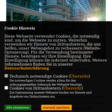
Cookie Hinweis
Diese Webseite verwendet Cookies, die notwendig
sind, um die Webseite zu nutzen. Weiterhin
verwenden wir Dienste von Drittanbietern, die uns
helfen, unser Webangebot zu verbessern (Website-
Optmierung). Für die Verwendung bestimmter
Dienste, benötigen wir Ihre Einwilligung. Ihre
Einwilligung können Sie jederzeit widerrufen. Weitere
Informationen finden Sie in unserer
Datenschutzerklärung
.
Der "Motor der Republik": das Paul-Löbe-Haus im
Regierungsviertel. In diesem Gebäude ist auch das
Technisch notwendige Cookies (
Übersicht
)
Abgeordnetenbüro von Alexander Throm.
Die notwendigen Cookies werden allein für den
ordnungsgemäßen Gebrauch der Webseite benötigt.
Cookies von Drittanbietern (
Übersicht
)
Zur Optimierung unserer Webseite binden wir Dienste und
Angebote von Drittanbietern ein.
Vom 1. bis 4. Juni 2019 werden bundesweit 355 Jugendliche
im Alter von 17 bis 20 Jahren eingeladen, um in einem groß
Alle akzeptieren
Auswahl speichern
angelegten Planspiel den Weg der Gesetzgebung im