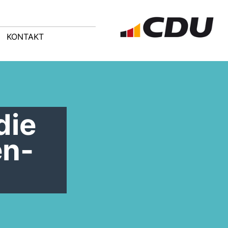
KONTAKT
die
en-