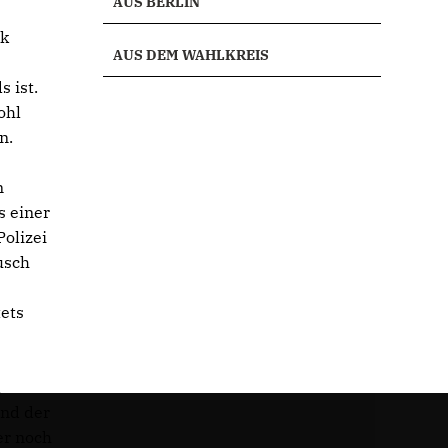
AUS BERLIN
ik
AUS DEM WAHLKREIS
 ist.
ohl
n.
n
s einer
olizei
usch
ets
d
und der
er noch