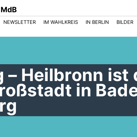
 MdB
NEWSLETTER
IM WAHLKREIS
IN BERLIN
BILDER
 – Heilbronn ist 
roßstadt in Bad
rg