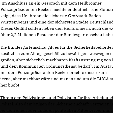
Im Anschluss an ein Gespräch mit dem Heilbronner
Polizeipräsidenten Becker machte er deutlich, „die Statist
zeigt, dass Heilbronn die sicherste Großstadt Baden-
Württembergs und eine der sichersten Städte Deutschlands
Dieses Gefühl sollten neben den Heilbronnern, auch die w
über 2,2 Millionen Besucher der Bundesgartenschau habe
Die Bundesgartenschau gilt es für die Sicherheitsbehörde
zusätzlich zum Alltagsgeschäft zu bewältigen, weswegen e
großen, aber sicherlich machbaren Kraftanstrengung von P
und dem Kommunalen Ordnungsdienst bedarf“. Im Austa
mit dem Polizeipräsidenten Becker brachte dieser zum
rdernd, aber machbar wäre und man in und um die BUGA st
her bleibt.
hrom den Polizistinnen und Polizisten für ihre Arbeit un
r Polizei, also demjenigen der Sicherheit schafft Vertrauen 
 bei dem einen oder anderen politischen Mitbewerber imm