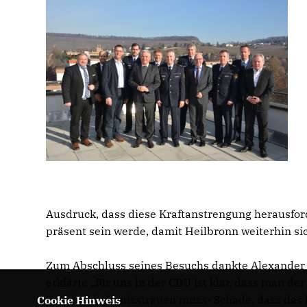
Ausdruck, dass diese Kraftanstrengung herausfo
präsent sein werde, damit Heilbronn weiterhin sic
Zum Abschluss seines Besuchs dankte Alexander T
erklärte „für uns in der CDU ist klar, dass man de
Unsicherheit misstrauen muss- Schade, dass das
Cookie Hinweis