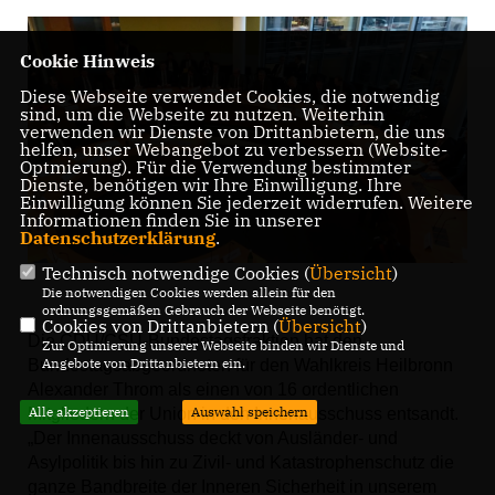
Cookie Hinweis
Diese Webseite verwendet Cookies, die notwendig
sind, um die Webseite zu nutzen. Weiterhin
verwenden wir Dienste von Drittanbietern, die uns
helfen, unser Webangebot zu verbessern (Website-
Optmierung). Für die Verwendung bestimmter
Dienste, benötigen wir Ihre Einwilligung. Ihre
Einwilligung können Sie jederzeit widerrufen. Weitere
Informationen finden Sie in unserer
Datenschutzerklärung
.
Technisch notwendige Cookies (
Übersicht
)
Die notwendigen Cookies werden allein für den
ordnungsgemäßen Gebrauch der Webseite benötigt.
Cookies von Drittanbietern (
Übersicht
)
Die CDU/CSU-Bundestagsfraktion hat den
Zur Optimierung unserer Webseite binden wir Dienste und
Angebote von Drittanbietern ein.
Bundestagsabgeordneten für den Wahlkreis Heilbronn
Alexander Throm als einen von 16 ordentlichen
Alle akzeptieren
Auswahl speichern
Mitgliedern der Union in den Innenausschuss entsandt.
Der Innenausschuss deckt von Ausländer- und
Asylpolitik bis hin zu Zivil- und Katastrophenschutz die
ganze Bandbreite der Inneren Sicherheit in unserem