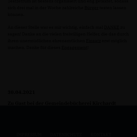
Testzetrum ist bestens organisiert und eng getaktet, sodass
sich drei mal in der Woche zahlreiche
Bürger
testen lassen
können.
An dieser Stelle war es mir wichtig, einfach mal
DANKE
zu
sagen! Danke an die vielen freiwilligen Helfer, die das durch
ihren unermüdlichen ehrenamtlichen
Einsatz
erst möglich
machen. Danke für dieses
Engagement
!
30.04.2021
Zu Gast bei der Gemeindebücherei Kirchardt
IMPRESSUM
DATENSCHUTZ
KONTAKT