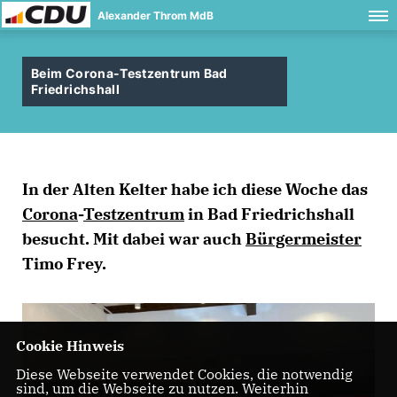
Alexander Throm MdB
Beim Corona-Testzentrum Bad
Friedrichshall
In der Alten Kelter habe ich diese Woche das
Corona
-
Testzentrum
in Bad Friedrichshall
besucht. Mit dabei war auch
Bürgermeister
Timo Frey.
Cookie Hinweis
Diese Webseite verwendet Cookies, die notwendig
sind, um die Webseite zu nutzen. Weiterhin