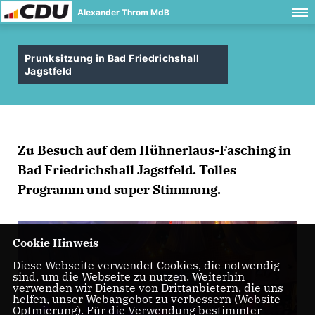
Alexander Throm MdB
Prunksitzung in Bad Friedrichshall
Jagstfeld
Zu Besuch auf dem Hühnerlaus-Fasching in
Bad Friedrichshall Jagstfeld. Tolles
Programm und super Stimmung.
Cookie Hinweis
Diese Webseite verwendet Cookies, die notwendig
sind, um die Webseite zu nutzen. Weiterhin
verwenden wir Dienste von Drittanbietern, die uns
helfen, unser Webangebot zu verbessern (Website-
Optmierung). Für die Verwendung bestimmter