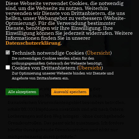
Diese Webseite verwendet Cookies, die notwendig
sind, um die Webseite zu nutzen. Weiterhin
verwenden wir Dienste von Drittanbietern, die uns
helfen, unser Webangebot zu verbessern (Website-
Optmierung). Für die Verwendung bestimmter
Dienste, benötigen wir Ihre Einwilligung. Ihre
Einwilligung können Sie jederzeit widerrufen. Weitere
Informationen finden Sie in unserer
Datenschutzerklärung
.
Technisch notwendige Cookies (
Übersicht
)
Die notwendigen Cookies werden allein für den
ordnungsgemäßen Gebrauch der Webseite benötigt.
Cookies von Drittanbietern (
Übersicht
)
Zur Optimierung unserer Webseite binden wir Dienste und
Angebote von Drittanbietern ein.
"Das Saarland ist wegen der Ausbreitung der
Alle akzeptieren
Auswahl speichern
südafrikanischen Mutante und der Nähe zum
französischen Virusvariantengebiet besonders betroffen,
erhält 80.000 Impfdosen zusätzlich und will nach Ostern
Lockerungen auf den Weg bringen - ohne durchgehende
Grenzkontrollen. Das passt nicht zusammen. Ich fordere
hierfür durchgehende Grenzkontrollen und nicht nur
stichprobenartig durchgeführte."