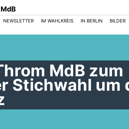
 MdB
NEWSLETTER
IM WAHLKREIS
IN BERLIN
BILDER
 Throm MdB zum
er Stichwahl um
z