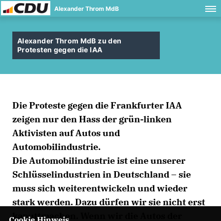
Alexander Throm MdB
Alexander Throm MdB zu den
Protesten gegen die IAA
Die Proteste gegen die Frankfurter IAA
zeigen nur den Hass der grün-linken
Aktivisten auf Autos und
Automobilindustrie.
Die Automobilindustrie ist eine unserer
Schlüsselindustrien in Deutschland – sie
muss sich weiterentwickeln und wieder
stark werden. Dazu dürfen wir sie nicht erst
kaputtmachen. Wenn wir die Autos der
Cookie Hinweis