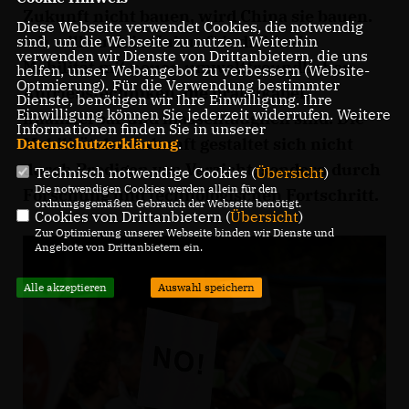
Zukunft nicht bauen, wird China sie bauen.
Diese Webseite verwendet Cookies, die notwendig
Ich will auch in Zukunft individuelle
sind, um die Webseite zu nutzen. Weiterhin
verwenden wir Dienste von Drittanbietern, die uns
Mobilität mit neuen umweltfreundlichen
helfen, unser Webangebot zu verbessern (Website-
Optmierung). Für die Verwendung bestimmter
Antriebstechniken, die praktikabel,
Dienste, benötigen wir Ihre Einwilligung. Ihre
Einwilligung können Sie jederzeit widerrufen. Weitere
finanzierbar und massentauglich sind. Die
Informationen finden Sie in unserer
Mobilität der Zukunft gestaltet sich nicht
Datenschutzerklärung
.
durch Predigen von Verzicht, sondern durch
Technisch notwendige Cookies (
Übersicht
)
Die notwendigen Cookies werden allein für den
Forschung und technologischen Fortschritt.
ordnungsgemäßen Gebrauch der Webseite benötigt.
Cookies von Drittanbietern (
Übersicht
)
Zur Optimierung unserer Webseite binden wir Dienste und
Angebote von Drittanbietern ein.
Alle akzeptieren
Auswahl speichern