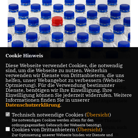
Cookie Hinweis
Diese Webseite verwendet Cookies, die notwendig
sind, um die Webseite zu nutzen. Weiterhin
verwenden wir Dienste von Drittanbietern, die uns
helfen, unser Webangebot zu verbessern (Website-
Wirtschaftlichkeit und Offenheit für neue Technologien
Optmierung). Für die Verwendung bestimmter
hält der Bundestagsabgeordnete für zwingend notwendig.
Dienste, benötigen wir Ihre Einwilligung. Ihre
Dass das Umwelt- und Klimaschutzthema stärker in den
Einwilligung können Sie jederzeit widerrufen. Weitere
Informationen finden Sie in unserer
Fokus der Öffentlichkeit gerückt ist, sieht der Abgeordnete
Datenschutzerklärung
.
positiv.
Technisch notwendige Cookies (
Übersicht
)
Neben dem öffentlichen Bewusstsein für diese Themen
Die notwendigen Cookies werden allein für den
ordnungsgemäßen Gebrauch der Webseite benötigt.
gehe es laut Alexander Throm noch vielmehr darum, auch
Cookies von Drittanbietern (
Übersicht
)
im privaten Umfeld für ein Umdenken zu sorgen. „Den
Zur Optimierung unserer Webseite binden wir Dienste und