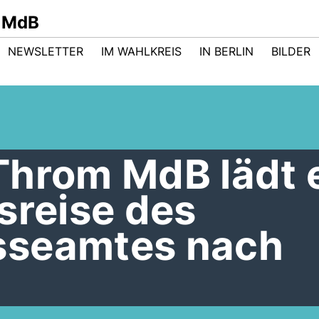
 MdB
NEWSLETTER
IM WAHLKREIS
IN BERLIN
BILDER
Throm MdB lädt 
sreise des
sseamtes nach