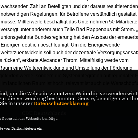
wachsenden Zahl an Beteiligten und der daraus resultierende
notwendigen Regelungen, für Betroffene verständlich gestaltet
müsse. Mittlerweile beschäftigt das Unternehmen 50 Mitarbeite
versorgt unter anderem auch Teile Bad Rappenaus mit Strom. 
unionsgeführte Bundesregierung hat den Ausbau der erneuerb
Energien deutlich beschleunigt. Um die Energiewende
weiterzuentwickeln soll auch der dezentrale Versorgungsansat
s rücken“, erklärte Alexander Throm. Mittelfristig werde vom
 Raum eine Weiterentwicklung und Umstellung der Förderung
 gefördert werde, sondern die Systemintegration auf regionaler 
m ländlichen Raum ist hoch, relevant ist auch die Wertschöpfu
nd, um die Webseite zu nutzen. Weiterhin verwenden wir Di
r die Verwendung bestimmter Dienste, benötigen wir Ihre 
 Sie in unserer
Datenschutzerklärung
.
CDU Deutschlands
Gebrauch der Webseite benötigt.
e von Drittanbietern ein.