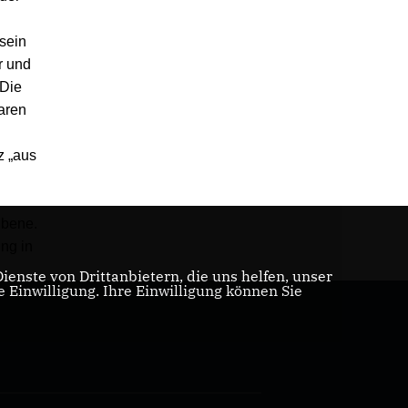
n
 sein
r und
„Die
aren
z „aus
Ebene.
ng in
enste von Drittanbietern, die uns helfen, unser
Einwilligung. Ihre Einwilligung können Sie