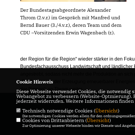
Der Bundestagsabgeordnete Alexander
Throm (2.v.r.) im Gespräch mit Manfred und
Bernd Bauer (3./4.v.r.), deren Team und dem
CDU –Vorsitzenden Erwin Wagenbach (r.).
der Region für die Region“ wieder stärker in den Foku
Bundesfachausschuss Landwirtschaft und ländlicher
angestrebt, sodass nicht mehr die Produktion an sich
Cookie Hinweis
Die Akzeptanz der Erzeugung erneuerbarer Energien i
der Region“, so Throm weiter.
Diese Webseite verwendet Cookies, die notwendig si
Webangebot zu verbessern (Website-Optmierung). Fü
jederzeit widerrufen. Weitere Informationen finden
Technisch notwendige Cookies (
Übersicht
)
IMPRESSUM
DATENSCHUTZ
Die notwendigen Cookies werden allein für den ordnungsgemäßen 
Cookies von Drittanbietern (
KONTAKT
Übersicht
)
Zur Optimierung unserer Webseite binden wir Dienste und Angebot