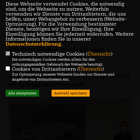
Diese Webseite verwendet Cookies, die notwendig
der
Automobilindustrie
, die Auswirkungen
sind, um die Webseite zu nutzen. Weiterhin
der
Corona
-
Krise
auf den Standort und die
verwenden wir Dienste von Drittanbietern, die uns
helfen, unser Webangebot zu verbessern (Website-
allgemeine betriebliche Situation
Optmierung). Für die Verwendung bestimmter
Dienste, benötigen wir Ihre Einwilligung. Ihre
im
Werk
gesprochen. Vielen Dank für den
Einwilligung können Sie jederzeit widerrufen. Weitere
Informationen finden Sie in unserer
konstruktiven Austausch!
Datenschutzerklärung
.
Selbstverständlich werde ich mich
Technisch notwendige Cookies (
Übersicht
)
weiterhin mit voller Kraft für
Die notwendigen Cookies werden allein für den
ordnungsgemäßen Gebrauch der Webseite benötigt.
den
Automobilstandort
in
Cookies von Drittanbietern (
Übersicht
)
unserer
Region
und den langfristigen Erhalt
Zur Optimierung unserer Webseite binden wir Dienste und
Angebote von Drittanbietern ein.
der
Arbeitsplätze
einsetzen!
Alle akzeptieren
Auswahl speichern