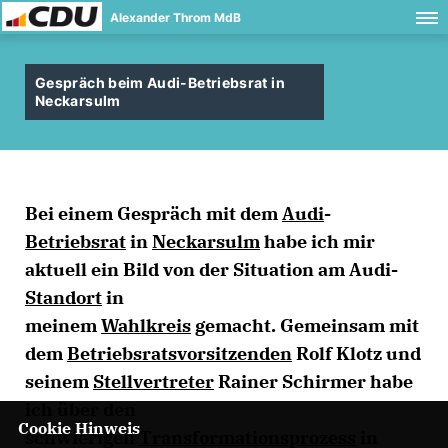
Alexander Throm MdB
Gespräch beim Audi-Betriebsrat in
Neckarsulm
Bei einem Gespräch mit dem
Audi
-
Betriebsrat
in
Neckarsulm
habe ich mir
aktuell ein Bild von der Situation am Audi-
Standort
in
meinem
Wahlkreis
gemacht. Gemeinsam mit
dem
Betriebsratsvorsitzenden
Rolf Klotz und
seinem
Stellvertreter
Rainer Schirmer habe
ich über den
Cookie Hinweis
schwierigen
Transformationsprozess
in