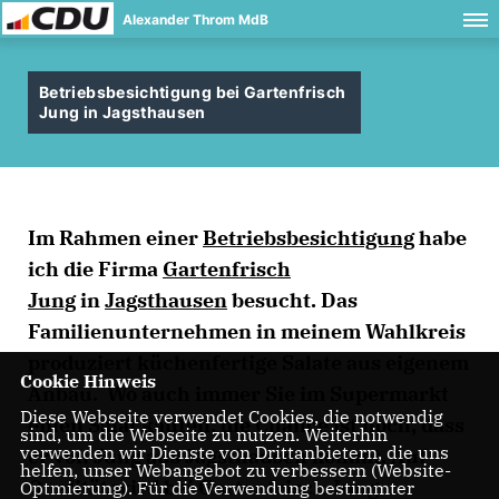
Alexander Throm MdB
Betriebsbesichtigung bei Gartenfrisch
Jung in Jagsthausen
Im Rahmen einer
Betriebsbesichtigung
habe
ich die Firma
Gartenfrisch
Jung
in
Jagsthausen
besucht. Das
Familienunternehmen in meinem Wahlkreis
produziert küchenfertige Salate aus eigenem
Cookie Hinweis
Anbau. Wo auch immer Sie im Supermarkt
Diese Webseite verwendet Cookies, die notwendig
einen Salat kaufen, die Chance ist hoch, dass
sind, um die Webseite zu nutzen. Weiterhin
verwenden wir Dienste von Drittanbietern, die uns
er von Jung aus Jagsthausen kommt. Auf
helfen, unser Webangebot zu verbessern (Website-
Qualität wird bei Gartenfrisch Jung
Optmierung). Für die Verwendung bestimmter