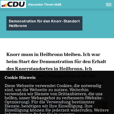
Alexander Throm MdB
Demonstration für den Knorr-Standort
Heilbronn
Knorr muss in Heilbronn bleiben. Ich war
beim Start der Demonstration für den Erhalt
des Knorrstandortes in Heilbronn. Ich
erwarte auch von Managern dass sie die
Cookie Hinweis
Tradition eines Unternehmens nicht außer
Diese Webseite verwendet Cookies, die notwendig
acht lassen. Das wäre verantwortungslos.
sind, um die Webseite zu nutzen. Weiterhin
verwenden wir Dienste von Drittanbietern, die uns
helfen, unser Webangebot zu verbessern (Website-
Optmierung). Für die Verwendung bestimmter
Dienste, benötigen wir Ihre Einwilligung. Ihre
Einwilligung können Sie jederzeit widerrufen. Weitere